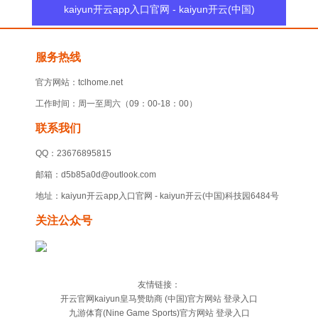
kaiyun开云app入口官网 - kaiyun开云(中国)
服务热线
官方网站：tclhome.net
工作时间：周一至周六（09：00-18：00）
联系我们
QQ：23676895815
邮箱：d5b85a0d@outlook.com
地址：kaiyun开云app入口官网 - kaiyun开云(中国)科技园6484号
关注公众号
友情链接：
开云官网kaiyun皇马赞助商 (中国)官方网站 登录入口
九游体育(Nine Game Sports)官方网站 登录入口